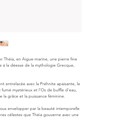
Pour en savoir plus…
ier Théia, en Aigue-marine, une pierre fine
 à la déesse de
la mythologie Grecque
,
 entrelacée avec la Préhnite apaisante, le
z fumé mystérieux et l'Os de buffle d'eau,
 la grâce et la puissance féminine.
-vous envelopper par la beauté intemporelle
tères célestes que Théia gouverne avec une