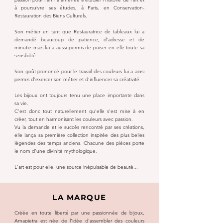
à poursuivre ses études, à Paris, en Conservation-
Restauration des Biens Culturels.
Son métier en tant que Restauratrice de tableaux lui a
demandé beaucoup de patience, d’adresse et de
minutie mais lui a aussi permis de puiser en elle toute sa
sensibilité.
Son goût prononcé pour le travail des couleurs lui a ainsi
permis d’exercer son métier et d'influencer sa créativité.
Les bijoux ont toujours tenu une place importante dans
sa vie.
C’est donc tout naturellement qu’elle s’est mise à en
créer, tout en harmonisant les couleurs avec passion.
Vu la demande et le succès rencontré par ses créations,
elle lança sa première collection inspirée des plus belles
légendes des temps anciens. Chacune des pièces porte
le nom d’une divinité mythologique.
L'art est pour elle, une source inépuisable de beauté...
LA MARQUE
Créée en toute liberté par une passionnée de bijoux,
Amapietra est née de l'idée d'assembler des couleurs