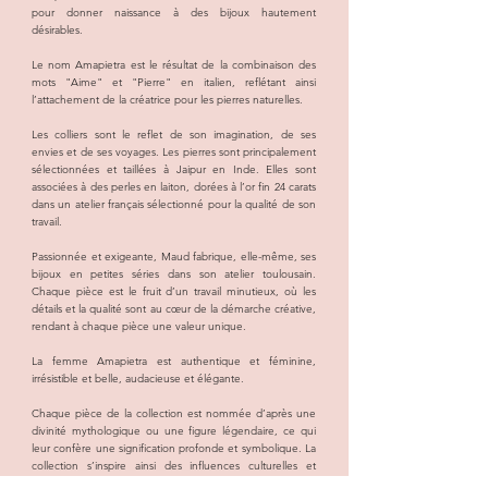
pour donner naissance à des bijoux hautement
désirables.
Le nom Amapietra est le résultat de la combinaison des
mots "Aime" et "Pierre" en italien, reflétant ainsi
l’attachement de la créatrice pour les pierres naturelles.
Les colliers sont le reflet de son imagination, de ses
envies et de ses voyages. Les pierres sont principalement
sélectionnées et taillées à Jaipur en Inde. Elles sont
associées à des perles en laiton, dorées à l’or fin 24 carats
dans un atelier français sélectionné pour la qualité de son
travail.
Passionnée et exigeante, Maud fabrique, elle-même, ses
bijoux en petites séries dans son atelier toulousain.
Chaque pièce est le fruit d’un travail minutieux, où les
détails et la qualité sont au cœur de la démarche créative,
rendant à chaque pièce une valeur unique.
La femme Amapietra est authentique et féminine,
irrésistible et belle, audacieuse et élégante.
Chaque pièce de la collection est nommée d’après une
divinité mythologique ou une figure légendaire, ce qui
leur confère une signification profonde et symbolique. La
collection s’inspire ainsi des influences culturelles et
artistiques de la créatrice pour raconter une histoire et